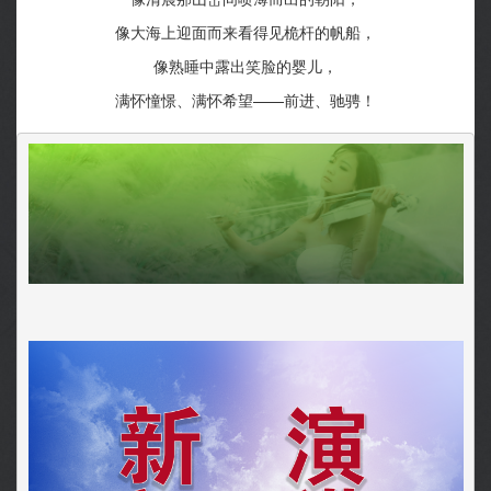
像大海上迎面而来看得见桅杆的帆船，
像熟睡中露出笑脸的婴儿，
满怀憧憬、满怀希望——前进、驰骋！